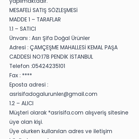
yapılmaktadır.
MESAFELİ SATIŞ SÖZLEŞMESİ
MADDE 1 – TARAFLAR
1.1 – SATICI
Ünvanı : Asrı Şifa Doğal Ürünler
Adresi : ÇAMÇEŞME MAHALLESİ KEMAL PAŞA
CADDESİ NO:17B PENDİK İSTANBUL
Telefon :05424235101
Fax : ****
Eposta adresi :
asrisifadogalurunler@gmail.com
1.2 – ALICI
Müşteri olarak *asrisifa.com alışveriş sitesine
üye olan kişi.
Üye olurken kullanılan adres ve iletişim