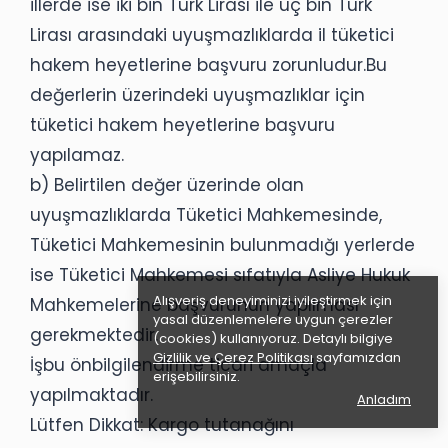
illerde ise iki bin Türk Lirası ile üç bin Türk
Lirası arasındaki uyuşmazlıklarda il tüketici
hakem heyetlerine başvuru zorunludur.Bu
değerlerin üzerindeki uyuşmazlıklar için
tüketici hakem heyetlerine başvuru
yapılamaz.
b) Belirtilen değer üzerinde olan
uyuşmazlıklarda Tüketici Mahkemesinde,
Tüketici Mahkemesinin bulunmadığı yerlerde
ise Tüketici Mahkemesi sıfatıyla Asliye Hukuk
Alışveriş deneyiminizi iyileştirmek için
Mahkemelerine başvurunun yapılması
yasal düzenlemelere uygun çerezler
gerekmektedir.
(cookies) kullanıyoruz. Detaylı bilgiye
Gizlilik ve Çerez Politikası
sayfamızdan
İşbu önbilgilendirme ticari amaçla
erişebilirsiniz.
yapılmaktadır.
Anladım
Lütfen Dikkat: Kargo tutanağını