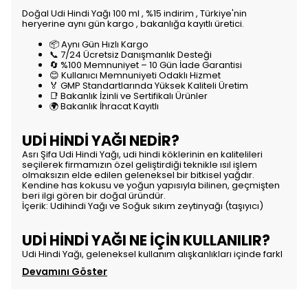
Doğal Udi Hindi Yağı 100 ml , %15 indirim , Türkiye'nin
heryerine aynı gün kargo , bakanlığa kayıtlı üretici.
📦 Aynı Gün Hızlı Kargo
📞 7/24 Ücretsiz Danışmanlık Desteği
🔄 %100 Memnuniyet – 10 Gün İade Garantisi
😊 Kullanıcı Memnuniyeti Odaklı Hizmet
🏅 GMP Standartlarında Yüksek Kaliteli Üretim
📑 Bakanlık İzinli ve Sertifikalı Ürünler
🌍 Bakanlık İhracat Kayıtlı
UDİ HİNDİ YAĞI NEDİR?
Asrı Şifa Udi Hindi Yağı, udi hindi köklerinin en kalitelileri
seçilerek firmamızın özel geliştirdiği teknikle ısıl işlem
olmaksızın elde edilen geleneksel bir bitkisel yağdır.
Kendine has kokusu ve yoğun yapısıyla bilinen, geçmişten
beri ilgi gören bir doğal üründür.
İçerik: Udihindi Yağı ve Soğuk sıkım zeytinyağı (taşıyıcı)
UDİ HİNDİ YAĞI NE İÇİN KULLANILIR?
Udi Hindi Yağı, geleneksel kullanım alışkanlıkları içinde farkl
Devamını Göster