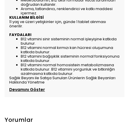
Metilkobalamin, B12 aktif formudur vücut tarafından
doğrudan kullanılır.
Aroma, tatlandırıcı, renklendirici ve katkı maddesi
içermez.
KULLANIM BİLGİSİ
11 yaş ve üzeri yetişkinler için, günde 1 tablet alınması
önerilir.
FAYDALARI
B12 vitamini sinir sisteminin normal işleyişine katkıda
bulunur.
B12 vitamini normal kırmızı kan hücresi oluşumuna
katkıda bulunur.
B12 vitamini bağışıklık sisteminin normal fonksiyonuna
katkıda bulunur.
B12 vitamini normal homosistein metabolizmasına
katkıda bulunur. B12 vitamini yorgunluk ve bitkinliğin
azalmasına katkıda bulunur.
Sağlık Beyanı ile Satışa Sunulan Ürünlerin Sağlık Beyanları
Hakkında Yönetme
Devamını Göster
Yorumlar