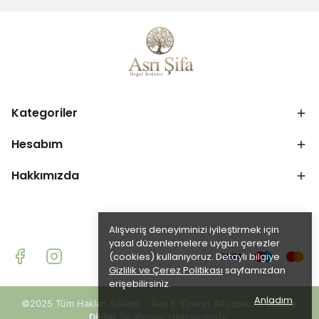
Kategoriler
Hesabım
Hakkımızda
Alışveriş deneyiminizi iyileştirmek için
yasal düzenlemelere uygun çerezler
(cookies) kullanıyoruz. Detaylı bilgiye
Gizlilik ve Çerez Politikası
sayfamızdan
erişebilirsiniz.
Anladım
©2025 Tüm Hakları Saklıdır - ikas E-Ticaret
Altyapısı ile
Mande
Dijital
Tarafından Hazırlanmıştır.